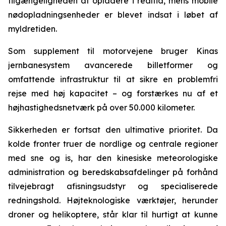
tilgængeligheden af opladere i realtid, mens mobile
nødopladningsenheder er blevet indsat i løbet af
myldretiden.
Som supplement til motorvejene bruger Kinas
jernbanesystem avancerede billetformer og
omfattende infrastruktur til at sikre en problemfri
rejse med høj kapacitet – og forstærkes nu af et
højhastighedsnetværk på over 50.000 kilometer.
Sikkerheden er fortsat den ultimative prioritet. Da
kolde fronter truer de nordlige og centrale regioner
med sne og is, har den kinesiske meteorologiske
administration og beredskabsafdelinger på forhånd
tilvejebragt afisningsudstyr og specialiserede
redningshold. Højteknologiske værktøjer, herunder
droner og helikoptere, står klar til hurtigt at kunne