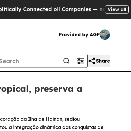
lly Connected oil Companies — not Taxpayers — t
View all
Provided by AGP
Share
opical, preserva a
coração da Ilha de Hainan, sediou
ntou a integração dinâmica das conquistas de