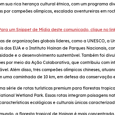
m sua rica herança cultural étnica, com um programa dive
as por campeões olímpicos, escalada aventureiras em roch
Para um Snippet de Mídia deste comunicado, clique no link
istas de organizações globais líderes, como a UNESCO, a 
s dos EUA e o Instituto Hainan de Parques Nacionais, c
sidade e o desenvolvimento sustentável. Também foi div
ões por meio da Ação Colaborativa
, que contribuiu com i
tável. Além disso, três campeões olímpicos chineses, atu
 em uma caminhada de 10 km, em defesa da conservação e
série de rotas turísticas premium para florestas tropica
tional Wetland Park. Essas rotas integram paisagens nat
 características ecológicas e culturais únicas caracteri
 mundo, a floresta tropical de Hainan é mais concentrada