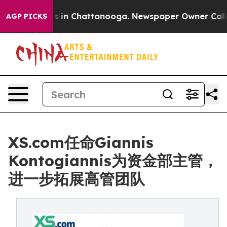
pse
Chaos in Chattanooga. Newspaper Owner Calls the
AGP PICKS
XS.com任命Giannis
Kontogiannis为资金部主管，
进一步拓展高管团队